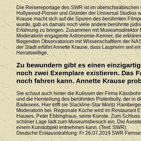
Die Reisereportage des SWR ist im oberschwäbischen La
Hollywood-Pionier und Gründer der Universal Studios 
Krause macht sich auf die Spuren des berühmten Filmpr
wurde, gab es damals noch viele andere berühmte jüdis
Erfahrung zu bringen. Zusammen mit Museumsdirektor Mi
Moderatorin engagierte Astronomie-Kenner, die erkläre
fliegenden Observatorium mit Wissenschaftlern der NA
der Stadt erfährt Annette Krause, dass Laupheim seit e
Heiratswillige.
Zu bewundern gibt es einen einzigartig
noch zwei Exemplare existieren. Das Fa
noch fahren kann. Annette Krause prob
Sie schaut auch hinter die Kulissen der Firma Kässbohre
und die Herstellung des berühmten Pistenbully, der in di
Badesees. Hier trifft sie Slackline-Star Moritz Hamberge
Moderatorin bei. Regionale Küche wird im Restaurant Eb
Hauses, Peter Ebbinghaus, seine Künste. Zum Schluss der
schöner Lage lädt zum Museumsbesuch ein. Die Ausstellu
einem Kunstobjekt entnehmen kann.
(Text: SWR)
Deutsche Erstausstrahlung: Fr 26.07.2019
SWR Fernse