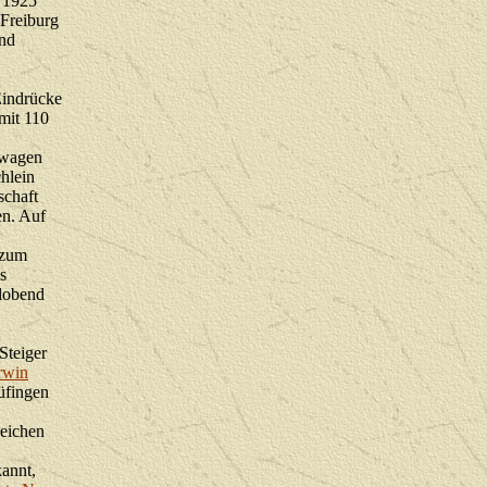
 1925
 Freiburg
nd
 Eindrücke
mit 110
rwagen
hlein
schaft
en. Auf
 zum
s
lobend
Steiger
rwin
üfingen
zeichen
annt,