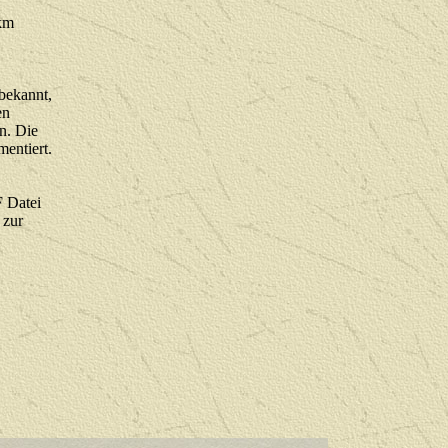
 km
bekannt,
en
en. Die
mentiert.
F Datei
 zur