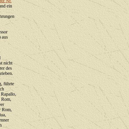
atz Nr.
und ein
Ehrungen
ssor
) aus
d
t nicht
rer des
rieben.
, führte
ach
 Rapallo,
, Rom,
Der
r Rom,
dua,
enner
h