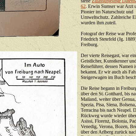
siehe
Zulassungsliste Datens
62
. Erwin Sumser war Arzt 
Pionier im Naturschutz und
Umweltschutz. Zahlreiche 
wurden ihm zuteil.
Fotograf der Reise war Profe
Friedrich Stetefeld (Jg. 1889
Freiburg.
Der vierte Reisegast, war ein
Geistlicher, Kunstkenner un
Reiseführer, dessen Namen is
bekannt. Er wir auch als Fah
Steigerwagen im Buch besch
Die Reise begann in Freiburg
über den St. Gotthard, bis n
Mailand, weiter über Genua,
Spezia, Pisa, Siena, Bolsena
Terracina bis nach Neapel. 
Rückweg wurde wieder übe
Asissi, Florenz, Bolonia, Pa
Venedig, Verona, Bozen, Br
über den Arlberg zurück nac