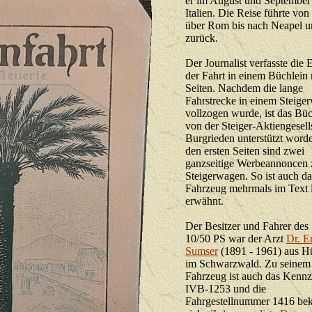
er im August und September
Italien. Die Reise führte von
über Rom bis nach Neapel u
zurück.
Der Journalist verfasste die
der Fahrt in einem Büchlein 
Seiten. Nachdem die lange
Fahrstrecke in einem Steige
vollzogen wurde, ist das Büc
von der Steiger-Aktiengesell
Burgrieden unterstützt word
den ersten Seiten sind zwei
ganzseitige Werbeannoncen
Steigerwagen. So ist auch da
Fahrzeug mehrmals im Text 
erwähnt.
Der Besitzer und Fahrer des 
10/50 PS war der Arzt
Dr. E
Sumser
(1891 - 1961) aus H
im Schwarzwald. Zu seinem
Fahrzeug ist auch das Kenn
IVB-1253 und die
Fahrgestellnummer 1416 bek